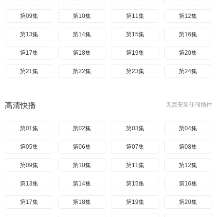
第09集
第10集
第11集
第12集
第13集
第14集
第15集
第16集
第17集
第18集
第19集
第20集
第21集
第22集
第23集
第24集
高清快播
无需安装任何插件
第01集
第02集
第03集
第04集
第05集
第06集
第07集
第08集
第09集
第10集
第11集
第12集
第13集
第14集
第15集
第16集
第17集
第18集
第19集
第20集