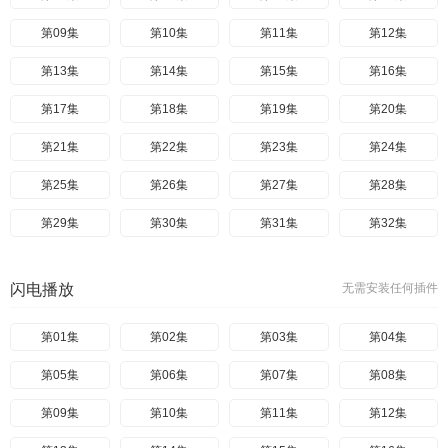
第09集
第10集
第11集
第12集
第13集
第14集
第15集
第16集
第17集
第18集
第19集
第20集
第21集
第22集
第23集
第24集
第25集
第26集
第27集
第28集
第29集
第30集
第31集
第32集
第33集
第34集
第35集
第36集
闪电播放
无需安装任何插件
第37集
第38集
第01集
第02集
第03集
第04集
第05集
第06集
第07集
第08集
第09集
第10集
第11集
第12集