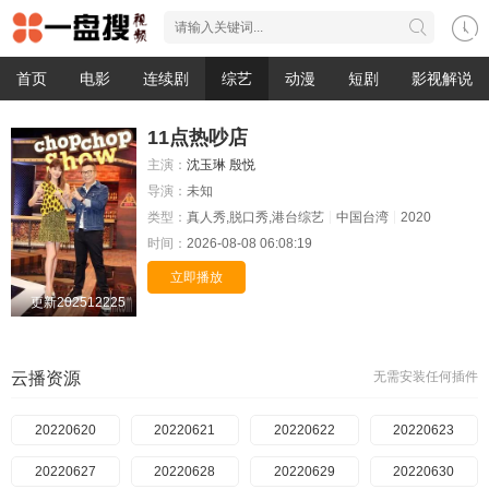
首页
电影
连续剧
综艺
动漫
短剧
影视解说
11点热吵店
主演：
沈玉琳
殷悦
导演：
未知
类型：
真人秀,脱口秀,港台综艺
中国台湾
2020
时间：
2026-08-08 06:08:19
立即播放
更新202512225
云播资源
无需安装任何插件
20220620
20220621
20220622
20220623
20220627
20220628
20220629
20220630