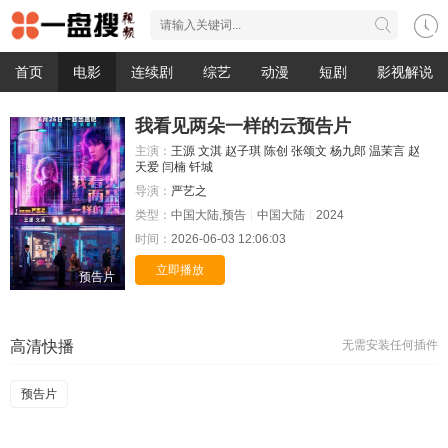
首页
电影
连续剧
综艺
动漫
短剧
影视解说
我看见两朵一样的云预告片
主演：
王源
文淇
赵子琪
陈创
张颂文
杨九郎
温茉言
赵
天爱
闫楠
钎城
导演：
严艺之
类型：
中国大陆,预告
中国大陆
2024
时间：
2026-06-03 12:06:03
立即播放
预告片
高清快播
无需安装任何插件
预告片