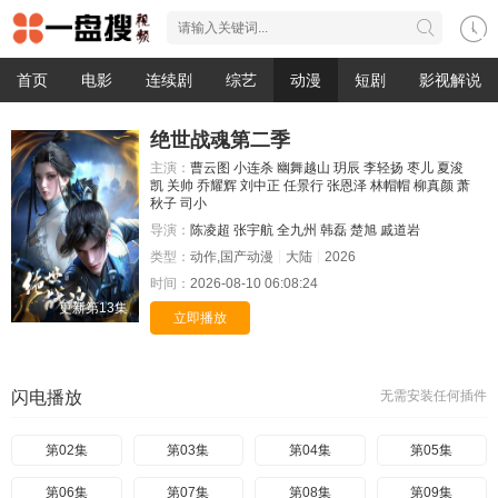
首页
电影
连续剧
综艺
动漫
短剧
影视解说
绝世战魂第二季
主演：
曹云图
小连杀
幽舞越山
玥辰
李轻扬
枣儿
夏浚
凯
关帅
乔耀辉
刘中正
任景行
张恩泽
林帽帽
柳真颜
萧
秋子
司小
导演：
陈凌超
张宇航
全九州
韩磊
楚旭
戚道岩
类型：
动作,国产动漫
大陆
2026
时间：
2026-08-10 06:08:24
更新第13集
立即播放
闪电播放
无需安装任何插件
第02集
第03集
第04集
第05集
第06集
第07集
第08集
第09集