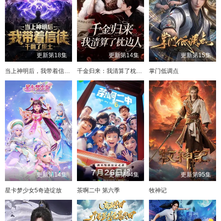
更新第18集
更新第14集
更新第15集
当上神明后，我带着信徒干翻了废土
千金归来：我清算了枕边人
掌门低调点
更新第14集
更新第04集
更新第95集
星卡梦少女5奇迹绽放
茶啊二中 第六季
牧神记