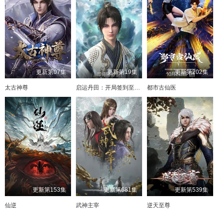
更新第07集
更新第19集
更新第202集
太古神尊
启运丹田：开局签到至尊丹田
都市古仙医
更新第153集
更新第681集
更新第539集
仙逆
武神主宰
逆天至尊