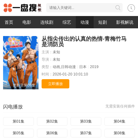
首页
电影
连续剧
综艺
动漫
短剧
影视解说
从指尖传出的认真的热情-青梅竹马
是消防员
主演：
未知
导演：
未知
类型：
动画,日韩动漫
日本
2019
时间：
2026-01-20 10:01:10
立即播放
更新至第08集
闪电播放
无需安装任何插件
第01集
第02集
第03集
第04集
第05集
第06集
第07集
第08集