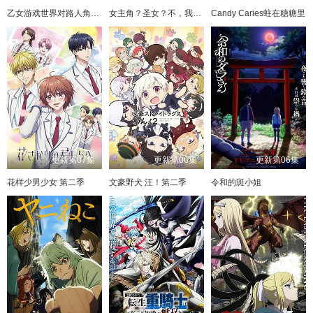
乙女游戏世界对路人角色很不友好 第二季
女主角？圣女？不，我是杂役女仆（自豪）
Candy Caries蛀在糖糖里
更新第07集
更新第06集
更新第06集
花样少男少女 第二季
文豪野犬 汪！第二季
令和的斑小姐