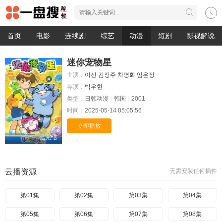
首页
电影
连续剧
综艺
动漫
短剧
影视解说
迷你宠物星
主演：
이선
김정주
차명화
임은정
导演：
박우현
类型：
日韩动漫
韩国
2001
时间：
2025-05-14 05:05:56
立即播放
已完结
云播资源
无需安装任何插件
第01集
第02集
第03集
第04集
第05集
第06集
第07集
第08集