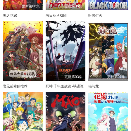
更新第06集
更新第06集
更新第06集
鬼之花嫁
向日葵马戏团
暗黑灯火
更新第06集
更新第03集
更新第07集
岩元前辈的推荐
死神 千年血战篇 -祸进谭
猫与龙