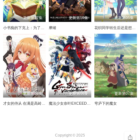
更新第17集
更新第19集
更新第05集
小书痴的下克上：为了成为图书管理员不择手段！第四季
摩绪
花织同学转生后还是想干架
更新第06集
更新第06集
更新第07集
才女的侍从 在满是高岭之花的贵族学校暗中照顾
魔法少女奈叶EXCEEDS Gun Blaze Vengeance
穹庐下的魔女
Copyright © 2025