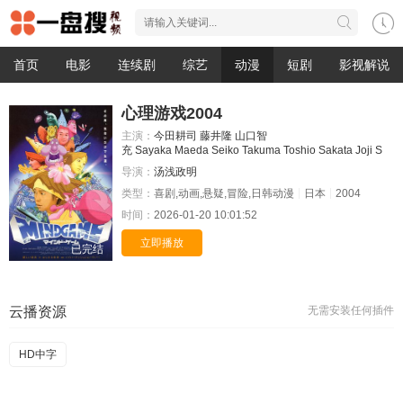
首页
电影
连续剧
综艺
动漫
短剧
影视解说
心理游戏2004
主演：
今田耕司
藤井隆
山口智
充
Sayaka
Maeda
Seiko
Takuma
Toshio
Sakata
Joji
S
导演：
汤浅政明
类型：
喜剧,动画,悬疑,冒险,日韩动漫
日本
2004
时间：
2026-01-20 10:01:52
立即播放
已完结
云播资源
无需安装任何插件
HD中字