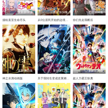
更新第06集
更新第06集
更新第06集
描绘直至生命尽头
从0位居民开始的边境领主大人
你们先走我断后
更新第18集
更新第17集
更新第06集
神之水滴动画版
关于我转生变成史莱姆这档事第四季
超人力霸王狄奧