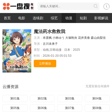
首页
电影
连续剧
综艺
动漫
短剧
影视解说
魔法药水救救我
主演：
本渡枫
小林ゆう
大塚刚央
花井美春
森山由梨佳
导演：
古川未来子
类型：
动画,日韩动漫
日本
2025
时间：
2026-01-20 05:01:53
立即播放
更新第11集
云播资源
无需安装任何插件
第01集
第02集
第03集
第04集
第05集
第06集
第07集
第08集