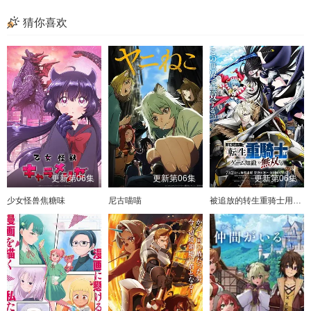
猜你喜欢
更新第06集
更新第06集
更新第06集
少女怪兽焦糖味
尼古喵喵
被追放的转生重骑士用游戏知识开无双