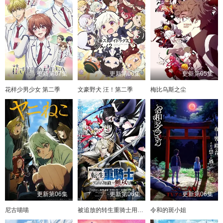
更新第07集
更新第06集
更新第05集
花样少男少女 第二季
文豪野犬 汪！第二季
梅比乌斯之尘
更新第06集
更新第06集
更新第06集
尼古喵喵
被追放的转生重骑士用游戏知识开无双
令和的斑小姐