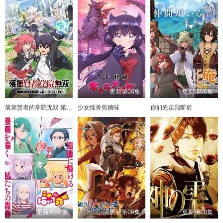
更新第07集
更新第06集
更新第06集
落第贤者的学院无双 第二回转生，S等级作弊魔术师冒险记
少女怪兽焦糖味
你们先走我断后
更新第06集
更新第06集
更新第18集