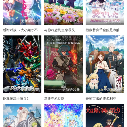
更新第05集
更新第05集
更新第05集
感谢对战 ～大小姐才不玩格斗游戏～
与你相恋到生命尽头
拯救替身千金的是冷酷无情冰之王子的爱
更新第05集
更新第05集
更新第05集
铠真传武士骑兵2
新攻壳机动队
奇招百出的维多利亚