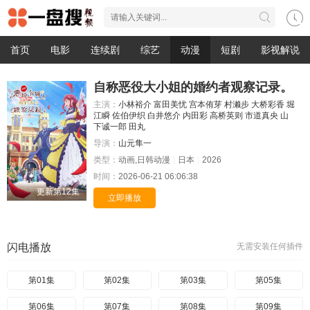
首页
电影
连续剧
综艺
动漫
短剧
影视解说
自称恶役大小姐的婚约者观察记录。
主演：
小林裕介
富田美忧
宫本侑芽
村濑步
大桥彩香
堀
江瞬
佐伯伊织
白井悠介
内田彩
高桥英则
市道真央
山
下诚一郎
田丸
导演：
山元隼一
类型：
动画,日韩动漫
日本
2026
时间：
2026-06-21 06:06:38
更新第12集
立即播放
闪电播放
无需安装任何插件
第01集
第02集
第03集
第05集
第06集
第07集
第08集
第09集