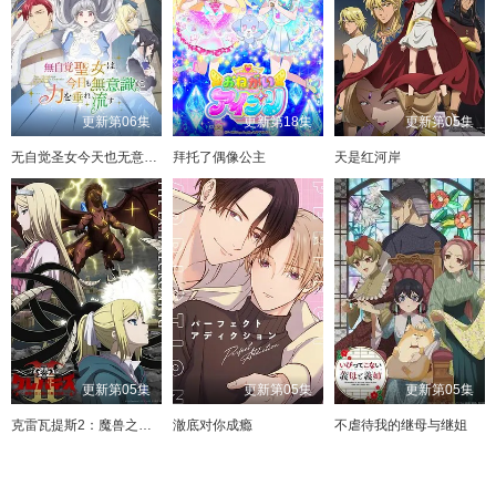
更新第06集
更新第18集
更新第05集
无自觉圣女今天也无意识地释放力量
拜托了偶像公主
天是红河岸
更新第05集
更新第05集
更新第05集
克雷瓦提斯2：魔兽之王与虚伪的勇者传承
澈底对你成瘾
不虐待我的继母与继姐