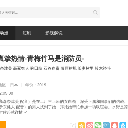
动漫
短剧
影视解说
真挚热情-青梅竹马是消防员-
奈津美
高冢智人
驹田航
石谷春贵
藤原祐规
长妻树里
铃木裕斗
地区：
日本
年份：
2019
2:05:38
奈津美 配音）是在工厂里上班的女白领，深受下属和同事们的信赖。
伊东健人 配音）的男人找到了她，拜托她帮忙参加一场联谊会。水野是
时候起就
详情