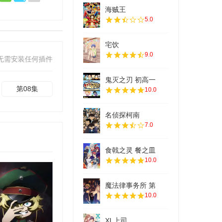
海贼王
5.0
宅饮
9.0
无需安装任何插件
鬼灭之刃 初高一
第08集
10.0
名侦探柯南
7.0
食戟之灵 餐之皿
10.0
魔法律事务所 第
10.0
XL上司