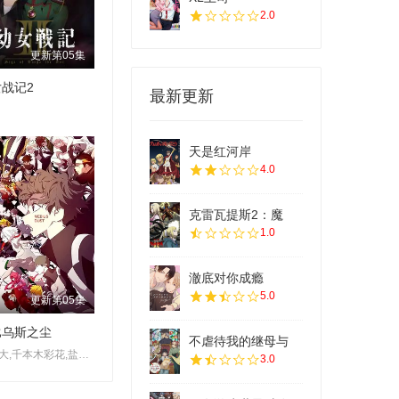
2.0
更新第05集
战记2
最新更新
天是红河岸
4.0
克雷瓦提斯2：魔
1.0
澈底对你成瘾
5.0
更新第05集
比乌斯之尘
不虐待我的继母与
土田大,千本木彩花,盐口量平,本泉莉奈,坂泰斗,三上枝织,松田飒水,广桥凉,桑原由气,福原绫香,德留慎乃佑,市川苍,日野麻里,稗田宁宁,河濑茉希,青山玲菜,猪股慧士,大野智敬,手冢宏通,堀金苍平,森永彩斗,佐藤榛夏,竹中悠斗,厚地彩花,中村光希
3.0