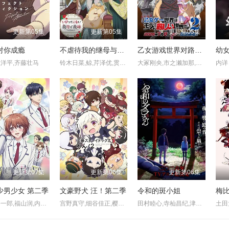
更新第05集
更新第05集
更新第05集
对你成瘾
不虐待我的继母与继姐
乙女游戏世界对路人角色很不友好 第二季
幼女
洋平,齐藤壮马
铃木日菜,鲸,芹泽优,贯井柚佳,麦穗杏菜,根本京里,内山夕实,市道真央
大冢刚央,市之濑加那,菲鲁兹·蓝,石田彰,佐仓绫音,铃村健一,鸟海浩辅,立花慎之介,游佐浩二,桧山修之,竹内顺子,大原沙耶香,雨宫天,小仓唯,宇垣秀成,黑田崇矢
内详
更新第07集
更新第06集
更新第06集
少男少女 第二季
文豪野犬 汪！第二季
令和的斑小姐
梅
梅原裕一郎,福山润,内山昂辉,八代拓,日野聪,驹田航,川岛零士,夏吉优子,西山宏太朗,山根绮,户谷菊之介,古屋亚南
宫野真守,细谷佳正,樱井孝宏,诸星堇,石田彰,子安武人,森川智之,福山润,梶裕贵,花泽香菜,大塚明夫,小野贤章,植田佳奈,小市真琴,谷山纪章,草尾毅,阿座上洋平,千叶翔也,林勇,上村祐翔
田村睦心,寺杣昌纪,津田美波,寺泽百花