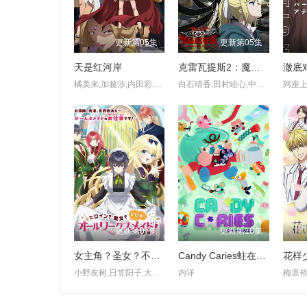
更新第05集
更新第05集
天是红河岸
克雷瓦提斯2：魔兽之王与虚伪的勇者传承
澈底
橘美来,加藤涉,内田彩,千叶翔也,前野智昭,游佐浩二,大野智敬,青木志贵,川井田夏海,松冈美里,石谷春贵,榎木淳弥,神尾晋一郎,鸟海浩辅,七海弘希
白石晴香,田村睦心,中村悠一,黑田崇矢,潘惠美,杉田智和,会泽纱弥,黑泽朋世,关智一,梅田修一朗,菊池由莉奈,橘龙丸,铃木崚汰,峰田大梦,久野美咲,西山宏太朗,关根明良,佐野史郎
阿座上
更新第07集
更新第16集
女主角？圣女？不，我是杂役女仆（自豪）
Candy Caries蛀在糖糖里
花样
小野友树,日笠阳子,大久保瑠美,堀江瞬,天崎滉平,仲村宗悟,宫本侑芽
内详