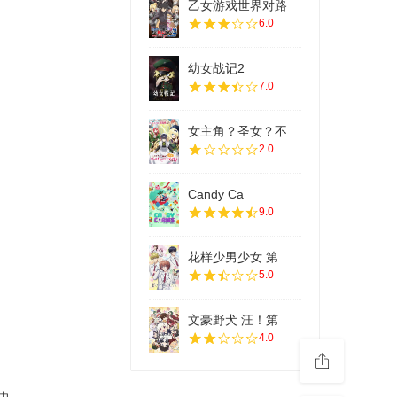
乙女游戏世界对路
6.0
幼女战记2
7.0
女主角？圣女？不
2.0
Candy Ca
9.0
花样少男少女 第
5.0
文豪野犬 汪！第
4.0