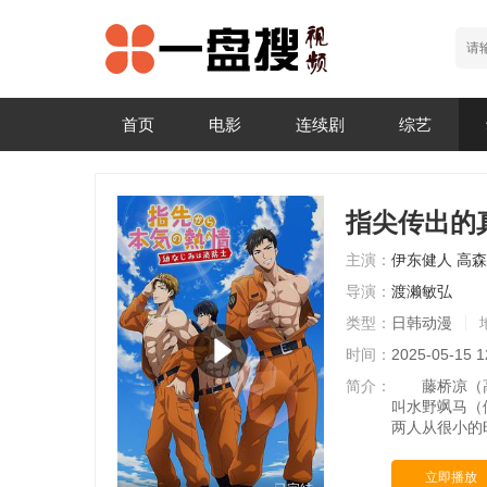
首页
电影
连续剧
综艺
指尖传出的
主演：
伊东健人
高森
导演：
渡濑敏弘
类型：
日韩动漫
时间：
2025-05-15 1
简介：
藤桥凉（高森
叫水野飒马（
两人从很小的
立即播放