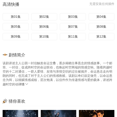
高清快播
无需安装任何插件
第01集
第02集
第03集
第04集
第05集
第06集
第07集
第08集
第09集
第10集
第11集
第12集
剧情简介
该剧讲述主人公因一封信触发命运交叠，逐步揭晓往事悬念的情感故事。一个邮
筒、一封信，促成跨时空的命运联动，也唤起时空两端的情感交响。随着跨越时
空的十二封通信，一群人爱情、友情与亲情交织的过往被揭开，命运悬念走向明
朗的同时，也完成了对于主人公们的情感救赎。该剧以奇幻设定做壳，以命运悬
念为饵，以细腻情感成核，层次饱满，以信件作为传递情感与爱的载体，讲述跨
越时空的动
详情
猜你喜欢