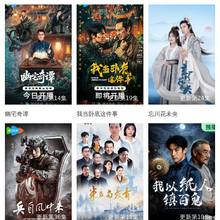
更新第14集
更新第19集
更新第24集
幽宅奇谭
我当卧底这件事
忘川花未央
更新第36集
更新第13集
更新第10集