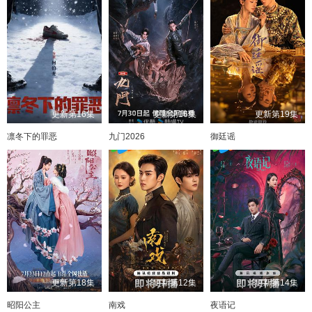
更新第16集
更新第16集
更新第19集
凛冬下的罪恶
九门2026
御廷谣
更新第18集
更新第12集
更新第14集
昭阳公主
南戏
夜语记