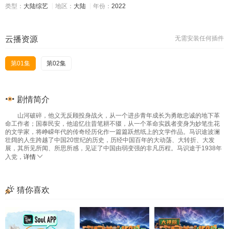
类型：
大陆综艺
地区：
大陆
年份：
2022
云播资源
无需安装任何插件
第01集
第02集
剧情简介
山河破碎，他义无反顾投身战火，从一个进步青年成长为勇敢忠诚的地下革
命工作者；国泰民安，他追忆往昔笔耕不辍，从一个革命实践者变身为妙笔生花
的文学家，将峥嵘年代的传奇经历化作一篇篇跃然纸上的文学作品。马识途波澜
壮阔的人生跨越了中国20世纪的历史，历经中国百年的大动荡、大转折、大发
展，其所见所闻、所思所感，见证了中国由弱变强的非凡历程。马识途于1938年
入党，
详情
猜你喜欢