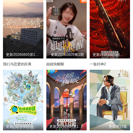
更新20260805第10期
更新20260805第1期
更新20260805陪看第2期
我们与恋爱的距离
姐姐快醒醒
一饭封神2
更新20260805特别联动
更新20260804第10期下纯享
更新第13集