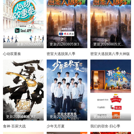
更新20260805
更新20260805第3期：公馆离情Ⅰ上
更新20260805大神版第3期：密神团飙戏圆谎二
心动双重奏
密室大逃脱第八季
密室大逃脱第八季大神版
更新20260805第7期上
更新20260805同学录
更新20260805宿舍不熄灯第11期
食神·百厨大战
少年无尽夏
我们的宿舍·归心季