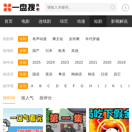
首页
电影
连续剧
综艺
动漫
短剧
影视解说
按剧情
全部
有声动漫
爽文短
反转爽
年代穿越
按地区
全部
国产
日本
欧美
其他
按年份
全部
2025
2024
2023
2022
2021
2020
2019
按语言
全部
国语
英语
粤语
闽南语
韩语
日语
其它
按字母
全部
A
B
C
D
E
F
G
H
I
J
K
L
M
按时间
按人气
按评分