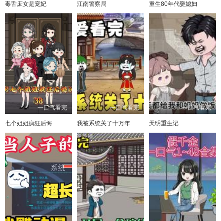
毒舌庶女是宠妃
江南警察局
重生80年代娶媳妇
一口气看完
一口气看完
一口气看完
七个姐姐疯狂后悔
我被系统关了十万年
天明重生记