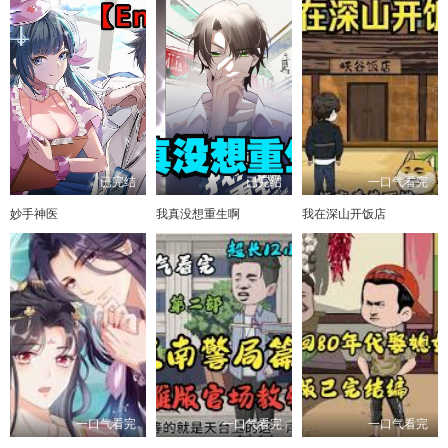
已完结
已完结
一口气看完
妙手神医
我真没想重生啊
我在深山开饭店
一口气看完
一口气看完
一口气看完