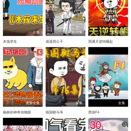
全集
更新第38集
更新全集
木筏求生
逍遥四公子
我通天逆转崛起
更新全集
全集
全集
杨林的神奇动物园
镇国驸马爷
西游F4