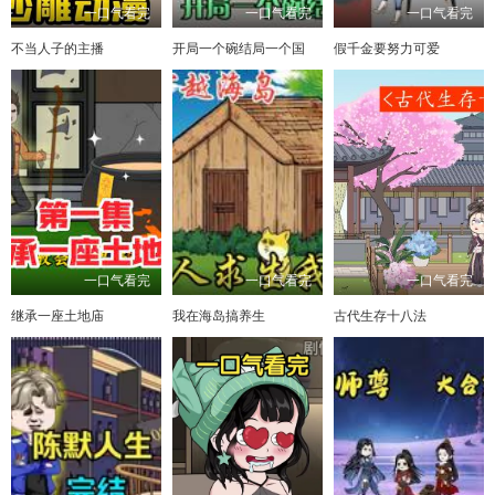
一口气看完
一口气看完
一口气看完
不当人子的主播
开局一个碗结局一个国
假千金要努力可爱
一口气看完
一口气看完
一口气看完
继承一座土地庙
我在海岛搞养生
古代生存十八法