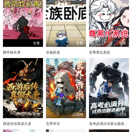
全集
全集
全集
葬帝牧长青
全族卧底
至尊黑化系统
全集
已完结
已完结
西游后传真假大圣
玄界帝宗
高考必满分试卷出题造机甲