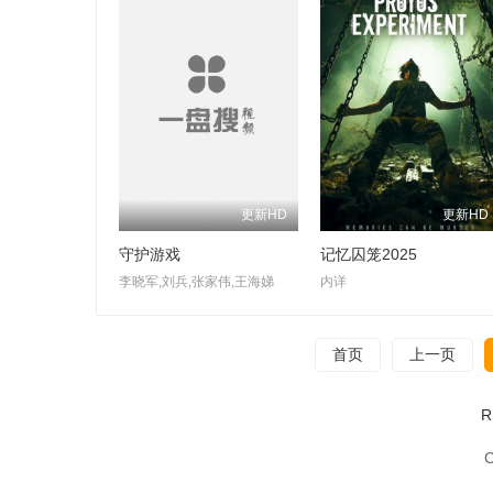
更新HD
更新HD
守护游戏
记忆囚笼2025
李晓军,刘兵,张家伟,王海娣
内详
首页
上一页
C