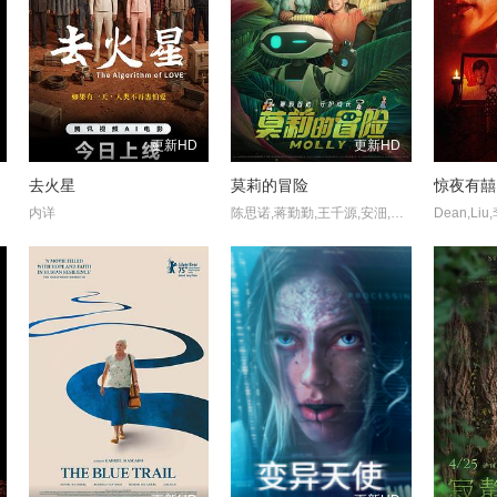
更新HD
更新HD
去火星
莫莉的冒险
惊夜有囍
内详
陈思诺,蒋勤勤,王千源,安沺,方东海,方青卓,郭涛,柳如风