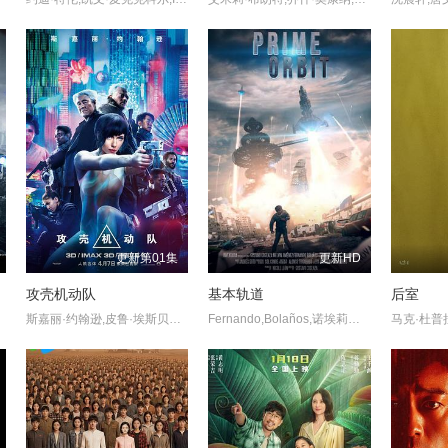
更新第01集
更新HD
攻壳机动队
基本轨道
后室
斯嘉丽·约翰逊,皮鲁·埃斯贝克,北野武,朱丽叶·比诺什,迈克尔·皮特,黄经汉,丹妮西娅·萨马尔,拉札勒斯·雷图勒,泉原豊,托万达·马尼莫,彼得·费迪南多,安娜玛丽亚·玛琳卡,丹尼尔·亨绍尔,安德鲁·斯特林,桃井薰,查尔斯·欧比,福岛莉拉,约瑟夫·纳瓦胡,迈克尔·维克特
Fernando,Bolaños,诺埃莉亚·坎波,Melvin,Jimenez