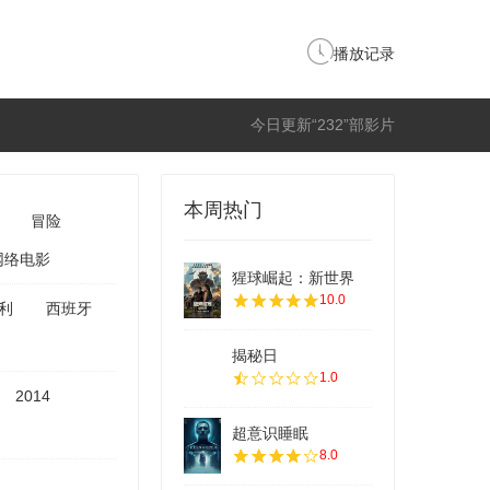
播放记录
今日更新“232”部影片
本周热门
冒险
网络电影
猩球崛起：新世界
10.0
利
西班牙
揭秘日
1.0
2014
超意识睡眠
8.0