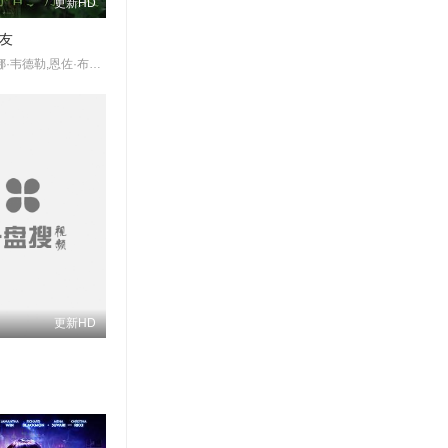
更新HD
友
梁朝伟,卢娜·韦德勒,恩佐·布鲁姆,蕾雅·赛杜,西尔维斯特·格罗特,黄云,卢卡·瓦伦蒂尼,菲利克斯·布罗斯
更新HD