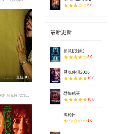
6.0
最新更新
超意识睡眠
8.0
灵魂伴侣2026
更新HD
10.0
恐怖感受
马克·杜普拉斯,切瓦特·埃加福,阿万·乔贾,谢拉赫·霍斯达尔,托比·哈格雷夫,雷娜特·赖因斯夫,卢基塔·麦克斯韦尔,芬恩·本尼特,米拉尼亚·克尔,菲利普·格兰杰,帕特里克·贝纳姆
10.0
揭秘日
1.0