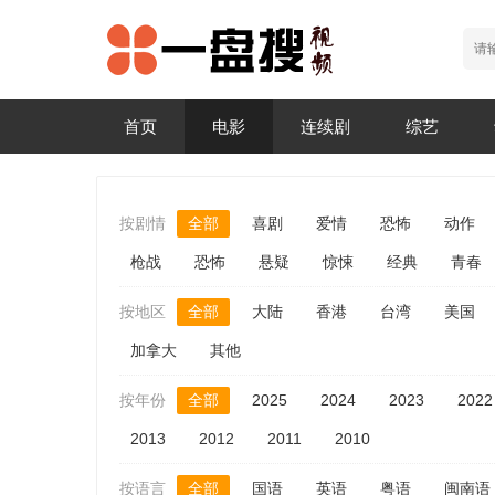
首页
电影
连续剧
综艺
按剧情
全部
喜剧
爱情
恐怖
动作
枪战
恐怖
悬疑
惊悚
经典
青春
按地区
全部
大陆
香港
台湾
美国
加拿大
其他
按年份
全部
2025
2024
2023
2022
2013
2012
2011
2010
按语言
全部
国语
英语
粤语
闽南语