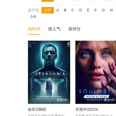
按字母
全部
A
B
C
D
E
F
G
H
0-9
按时间
按人气
按评分
更新HD
更新HD
超意识睡眠
灵魂伴侣2026
斯特凡诺·阿科尔西,桑德拉·切卡莱利
奥利弗·库珀,莉莉·沙利文,大卫·里达尔,奥辛·皮雷,克劳迪娅·杜米特,伊莎贝尔·邦弗雷,艾玛·拉莫斯,Steve·Chusak,Nicholas·Lane,Hannah·Brady,Harleen·Sahota,Charlie·Kranz,Jon·Tarcy,Valerie·Lynn·Hanna,加里·赫泽勒,Robert·Ashe,Sydney·Blackburn,Declan·Gill,