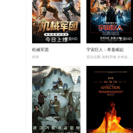
更新HD
更新HD
机械军团
宇宙巨人：希曼崛起
内详
尼古拉斯·加利齐纳,卡米拉·门德斯,伊德瑞斯·艾尔巴,杰瑞德·莱托,夏洛特·莱利,詹姆斯·鲍弗,莫蕾娜·巴卡琳,爱丽森·布里,克里斯汀·韦格,约翰内斯·豪克尔·约翰内森,阿尔蒂·威尔金森-亨特,萨希尔·泽玛塔,马克斯·克劳斯,科乔·阿塔,山姆·C·威尔逊,哈夫托尔·尤利乌斯·比约恩松,埃尔·法瑞尔,詹姆斯·威尔金森,Jon,Xue,Zhang,斯蒂芬·阿登坦