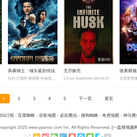
更新HD
更新HD
风暴骑士：锤头鲨的传说
无尽躯壳
德累斯顿
比利·巴瑞特,詹姆斯·科兹莫,卡罗琳·古多尔,弗朗西斯·托姆利,马可·艾索,莎拉-索菲·波斯妮娜,戈兰·波格丹,乔伊·安沙,谢尔盖·特里富诺维奇,格兰特·乔治,Neb,Chupin,吉勒斯·吉尔里,Ivana,Dudić,Slavko,Labovic,Carolyn,Owlett,马林科·普拉加,杰米·威尔逊
Circus-Szalewski,Geena,Alexandra,William,Thomas,Jones
1
2
3
4
5
下一页
尾页
RSS订阅
-
百度蜘蛛
-
谷歌地图
-
必应爬虫
-
搜狗蜘蛛
-
奇虎地图
-
神马爬
opyright
2025 www.ypanso.com Inc. All Rights Reserved.
[一盘搜视频网