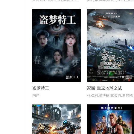
更新HD
HD国语
盗梦特工
家园·重返地球之战
内详
张双利,张博楠,冀贞贞,夏晨曦