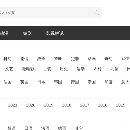
动漫
短剧
影视解说
科幻
剧情
战争
警匪
犯罪
动画
奇幻
武侠
文艺
微电影
古装
历史
运动
农村
儿童
法国
英国
日本
韩国
德国
泰国
印度
意大
2021
2020
2019
2018
2017
2016
2015
韩语
日语
法语
德语
其它