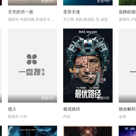
更新HD
更新HD
天空的另一面
变异天使
寂静的朋
ne
黛丽丝·韦恩伯格,罗德里戈·桑托罗,米丽娅姆·索卡拉斯,阿达尼洛·雷斯,罗莎·马拉古埃塔,克拉丽莎·皮涅罗,迪马斯·门多萨,丹尼尔·费拉特,海托尔·洛里斯,拉斐尔·凯撒,伊莎贝拉·卡唐,丹尼埃拉·雷斯,迭戈·保尔,阿尔登诺·桑托斯,托尼·弗雷拉,卡罗尔·梅德罗斯,艾瑞斯玛·费尔南德斯·罗德里格兹,朱莉亚·卡哈尼,罗伯森·内,露亚娜·布兰道
克兰西·布朗,格瑞思·范·迪恩,丹尼尔·沙曼,艾丹·斯科特,瑞安·克鲁格
更新HD
更新HD
侵入
最优路径
致命解药
陈惠芳,小米
内详
金翰