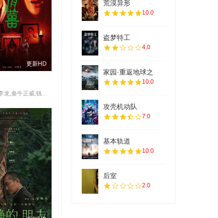
荒漠异形
10.0
盗梦特工
4.0
更新HD
家园·重返地球之
10.0
Dean,Liu,李龙,秦牛正威,钱冬旎,王志鹏,王梓薇,胡轩齐
攻壳机动队
7.0
基本轨道
10.0
后室
2.0