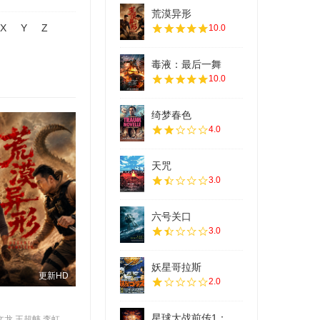
荒漠异形
X
Y
Z
10.0
毒液：最后一舞
10.0
绮梦春色
4.0
天咒
3.0
六号关口
3.0
妖星哥拉斯
更新HD
2.0
星球大战前传1：
沈震轩,唐文龙,王超帏,李虹辰,覃文静,刘芮侨