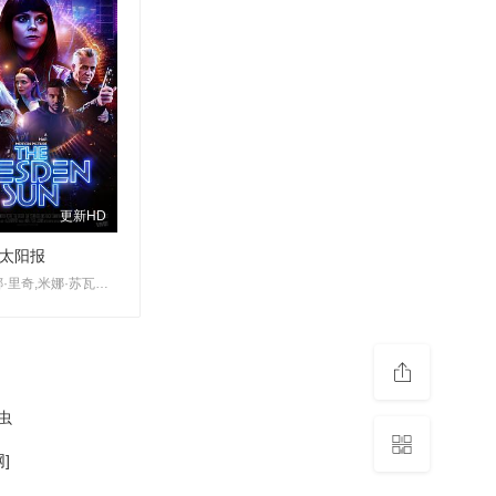
更新HD
太阳报
克里斯蒂娜·里奇,米娜·苏瓦丽,莱纳斯·罗彻,史蒂文·奥格,萨曼莎·乔,阿隆·克拉文,安妮·玛丽·霍华德,布雷特·里克比
虫
]