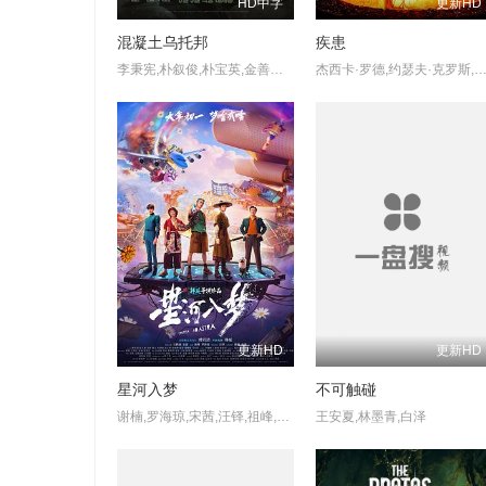
HD中字
更新HD
混凝土乌托邦
疾患
李秉宪,朴叙俊,朴宝英,金善映,朴持厚,罗哲,金度允,南镇福,金学善
杰西卡·罗德,约瑟夫·克罗斯,Julianna·Lay
更新HD
更新HD
星河入梦
不可触碰
谢楠,罗海琼,宋茜,汪铎,祖峰,庞博,王鹤棣
王安夏,林墨青,白泽