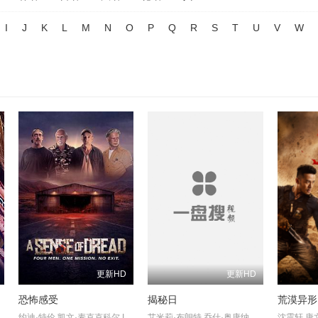
I
J
K
L
M
N
O
P
Q
R
S
T
U
V
W
更新HD
更新HD
恐怖感受
揭秘日
荒漠异形
Cameron·Anthony
约迪·特伦,凯文·麦克克科尔,Iris,Svis
艾米莉·布朗特,乔什·奥康纳,科林·费尔斯,伊芙·休森,科尔曼·多明戈,怀亚特·罗素,亨利·劳埃德-休斯,吉姆·帕拉克,迈克尔·加斯顿,麦肯娜·布里杰,加比·比恩斯,汤米·马丁内兹,斯万米·萨姆派奥,艾米丽·麦肯德里,埃利奥特·维拉尔,诺亚·罗宾斯,克里斯·西尔科克,奇里尔·保兰,库利·卡尔文,伊丽莎白·斯坦利