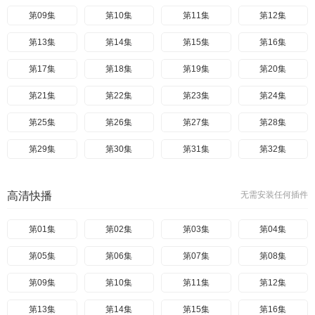
第09集
第10集
第11集
第12集
第13集
第14集
第15集
第16集
第17集
第18集
第19集
第20集
第21集
第22集
第23集
第24集
第25集
第26集
第27集
第28集
第29集
第30集
第31集
第32集
第33集
第34集
第35集
第36集
高清快播
无需安装任何插件
第37集
第38集
第39集
第40集
第41集
第01集
第42集
第02集
第43集
第03集
第44集
第04集
第45集
第05集
第46集
第06集
第47集
第07集
第48集
第08集
第49集
第09集
第50集
第10集
第51集
第11集
第52集
第12集
第53集
第13集
第55集
第14集
第56集
第15集
第57集
第16集