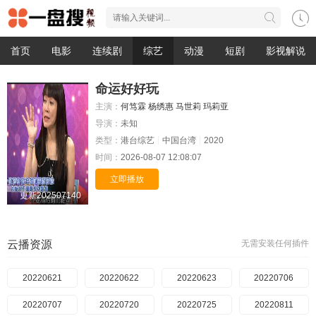
首页
电影
连续剧
综艺
动漫
短剧
影视解说
命运好好玩
主演：
何笃霖
杨绣惠
马世莉
玛莉亚
导演：
未知
类型：
港台综艺
中国台湾
2020
时间：
2026-08-07 12:08:07
立即播放
更新202507140
云播资源
无需安装任何插件
20220621
20220622
20220623
20220706
20220707
20220720
20220725
20220811